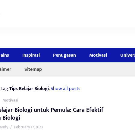
Sains
Inspirasi
Penugasan
Motivasi
Univer
laimer
Sitemap
e tag
Tips Belajar Biologi
.
Show all posts
,
Motivasi
elajar Biologi untuk Pemula: Cara Efektif
 Biologi
andy
/
February 17, 2023