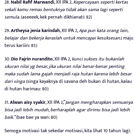
28.
Nabil Rafif Marwandi
, XII IPA 2,
Kepercayaan seperti kertas
sekali kamu remas bentuknya tidak akan sama lagi seperti
semula.
(aseeeek, kek pernah dikhianati: 82)
29.
Artheysa jenia karindah
, XII IPA 2,
Apa pun kata orang lain,
belajar dan bekerja keraslah untuk mencapai kesuksesan.
( maju
terus kariiin: 85)
30.
Dio Fajrin nurandito
, XII IPA 2,
kunci sukses itu bukanlah
ukuran nilai yg besar, jika ukuran nilai benar-benar penting
maka sudah lama gajah menjadi raja hutan karena lebih besar
dari singa
(singa kayaknya di savana deh bukan di hutan, kalau
di hutan harimau: 80)
31.
Alwan aisy syakir
, XII IPA 2,”
Jangan mengharapkan semuanya
bisa jadi lebih mudah, berharaplah agar dirimu bisa jadi lebih
baik.”
(bae bae ya wan: 80)
Semoga motivasi tak sekedar motivasi, kita lihat 10 tahun lagi.