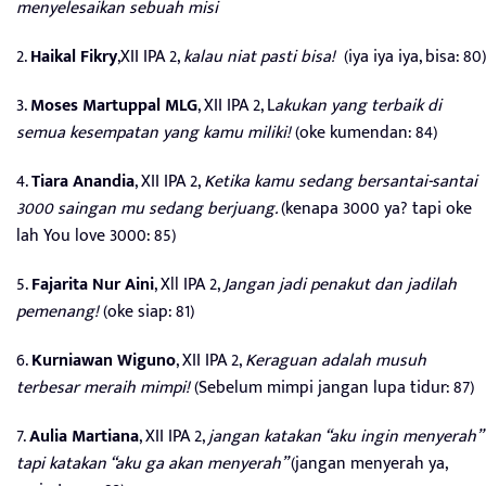
menyelesaikan sebuah misi
2.
Haikal Fikry
,XII IPA 2,
kalau niat pasti bisa!
(iya iya iya, bisa: 80)
3.
Moses Martuppal MLG
, XII IPA 2, L
akukan yang terbaik di
semua kesempatan yang kamu miliki!
(oke kumendan: 84)
4.
Tiara Anandia
, XII IPA 2,
Ketika kamu sedang bersantai-santai
3000 saingan mu sedang berjuang.
(kenapa 3000 ya? tapi oke
lah You love 3000: 85)
5.
Fajarita Nur Aini
, Xll IPA 2,
Jangan jadi penakut dan jadilah
pemenang!
(oke siap: 81)
6.
Kurniawan Wiguno
, XII IPA 2,
Keraguan adalah musuh
terbesar meraih mimpi!
(Sebelum mimpi jangan lupa tidur: 87)
7.
Aulia Martiana
, XII IPA 2,
jangan katakan “aku ingin menyerah”
tapi katakan “aku ga akan menyerah”
(jangan menyerah ya,