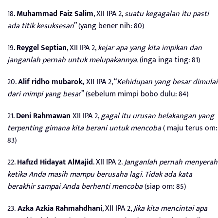
18.
Muhammad Faiz Salim
, XII IPA 2,
suatu kegagalan itu pasti
ada titik kesuksesan
” (yang bener nih: 80)
19.
Reygel Septian
, XII IPA 2,
kejar apa yang kita impikan dan
janganlah pernah untuk melupakannya.
(inga inga ting: 81)
20.
Alif ridho mubarok,
XII IPA 2, “
Kehidupan yang besar dimulai
dari mimpi yang besa
r” (sebelum mimpi bobo dulu: 84)
21.
Deni Rahmawan
XII IPA 2,
gagal itu urusan belakangan yang
terpenting gimana kita berani untuk mencoba
( maju terus om:
83)
22.
Hafizd Hidayat AlMajid
. XII IPA 2.
Janganlah pernah menyerah
ketika Anda masih mampu berusaha lagi. Tidak ada kata
berakhir sampai Anda berhenti mencoba
(siap om: 85)
23.
Azka Azkia Rahmahdhani
, XII IPA 2,
Jika kita mencintai apa