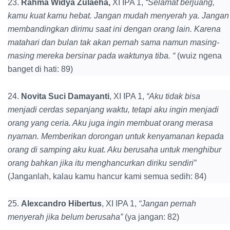
23.
Rahma Widya Zulaeha,
XI IPA 1,
“Selamat berjuang,
kamu kuat kamu hebat. Jangan mudah menyerah ya. Jangan
membandingkan dirimu saat ini dengan orang lain. Karena
matahari dan bulan tak akan pernah sama namun masing-
masing mereka bersinar pada waktunya tiba. “
(wuiz ngena
banget di hati: 89)
24.
Novita Suci Damayanti
, XI IPA 1,
“Aku tidak bisa
menjadi cerdas sepanjang waktu, tetapi aku ingin menjadi
orang yang ceria. Aku juga ingin membuat orang merasa
nyaman. Memberikan dorongan untuk kenyamanan kepada
orang di samping aku kuat. Aku berusaha untuk menghibur
orang bahkan jika itu menghancurkan diriku sendiri”
(Janganlah, kalau kamu hancur kami semua sedih: 84)
25.
Alexcandro Hibertus
, XI IPA 1,
“Jangan pernah
menyerah jika belum berusaha”
(ya jangan: 82)