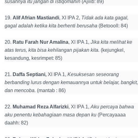
susahnya itu jangan di istiqomahin
(Ajiiib: 89)
19.
Alif Afrian Mastiandi
, XI IPA 2,
Tidak ada kata gagal,
gagal adalah ketika kita berhenti berusaha
(Betoooll: 84)
20.
Ratu Farah Nur Amalina
, XI IPA 1,
Jika kita melihat ke
atas terus, kita bisa kehilangan pijakan kita.
(kejungkel,
kesandung, kesrimpet: 85)
21.
Daffa Septiani,
XI IPA 1,
Kesuksesan seseorang
berbanding lurus dengan kemauannya untuk belajar, bangkit,
dan mencoba.
(mantab : 86)
22.
Muhamad Reza Alfarizki
, XI IPA 1,
Aku percaya bahwa
aku penentu kebahagiaan masa depan ku
(Percayaaaa
daahh: 82)