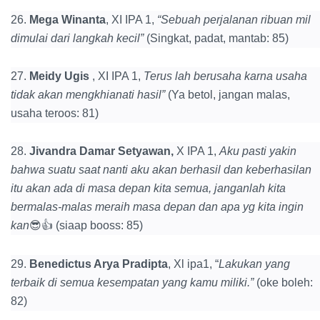
26.
Mega Winanta
, XI IPA 1,
“Sebuah perjalanan ribuan mil
dimulai dari langkah kecil”
(Singkat, padat, mantab: 85)
27.
Meidy Ugis
, XI IPA 1,
Terus lah berusaha karna usaha
tidak akan mengkhianati hasil”
(Ya betol, jangan malas,
usaha teroos: 81)
28.
Jivandra Damar Setyawan,
X IPA 1,
Aku pasti yakin
bahwa suatu saat nanti aku akan berhasil dan keberhasilan
itu akan ada di masa depan kita semua, janganlah kita
bermalas-malas meraih masa depan dan apa yg kita ingin
kan
😎👍 (siaap booss: 85)
29.
Benedictus Arya Pradipta
, Xl ipa1, “
Lakukan yang
terbaik di semua kesempatan yang kamu miliki.”
(oke boleh:
82)