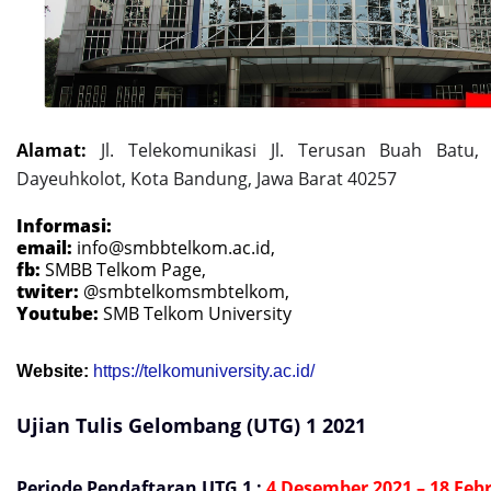
Alamat:
Jl. Telekomunikasi Jl. Terusan Buah Batu,
Dayeuhkolot, Kota Bandung, Jawa Barat 40257
Informasi:
email:
info@smbbtelkom.ac.id
,
fb:
SMBB Telkom Page
,
twiter:
@smbtelkom
smbtelkom
,
Youtube:
SMB Telkom University
Website:
https://telkomuniversity.ac.id/
Ujian Tulis Gelombang (UTG) 1 2021
Periode Pendaftaran UTG 1 :
4 Desember 2021 – 18 Feb