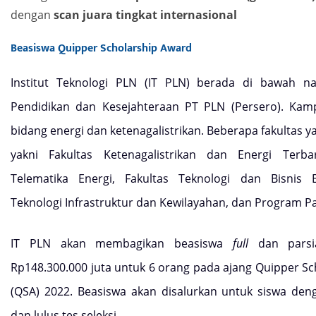
dengan
scan juara tingkat internasional
Beasiswa Quipper Scholarship Award
Institut Teknologi PLN (IT PLN) berada di bawah n
Pendidikan dan Kesejahteraan PT PLN (Persero). Kamp
bidang energi dan ketenagalistrikan. Beberapa fakultas y
yakni Fakultas Ketenagalistrikan dan Energi Terba
Telematika Energi, Fakultas Teknologi dan Bisnis E
Teknologi Infrastruktur dan Kewilayahan, dan Program P
IT PLN akan membagikan beasiswa
full
dan parsial
Rp148.300.000 juta untuk 6 orang pada ajang Quipper S
(QSA) 2022. Beasiswa akan disalurkan untuk siswa deng
dan lulus tes seleksi.