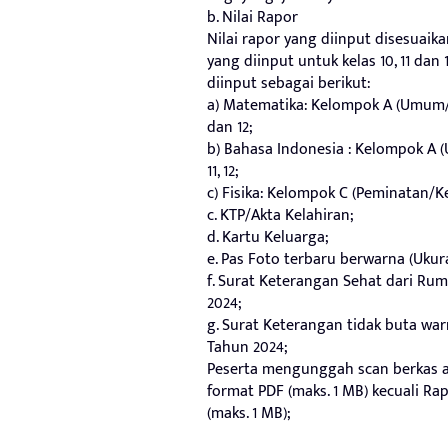
b. Nilai Rapor
Nilai rapor yang diinput disesuaik
yang diinput untuk kelas 10, 11 dan
diinput sebagai berikut:
a) Matematika: Kelompok A (Umum/W
dan 12;
b) Bahasa Indonesia : Kelompok A 
11, 12;
c) Fisika: Kelompok C (Peminatan/Ke
c. KTP/Akta Kelahiran;
d. Kartu Keluarga;
e. Pas Foto terbaru berwarna (Ukura
f. Surat Keterangan Sehat dari Ru
2024;
g. Surat Keterangan tidak buta wa
Tahun 2024;
Peserta mengunggah scan berkas ad
format PDF (maks. 1 MB) kecuali Rap
(maks. 1 MB);