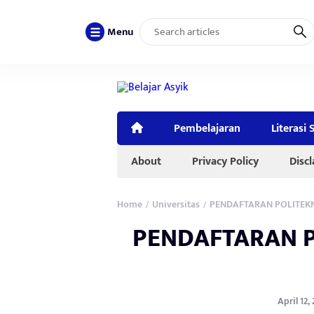
Menu
Pembelajaran
Literasi 
About
Privacy Policy
Disc
Home
Universitas
PENDAFTARAN POLITEK
/
/
PENDAFTARAN P
April 12,