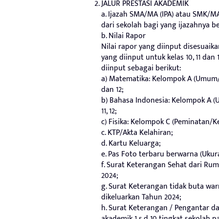
JALUR PRESTASI AKADEMIK
a. Ijazah SMA/MA (IPA) atau SMK/M
dari sekolah bagi yang ijazahnya be
b. Nilai Rapor
Nilai rapor yang diinput disesuaik
yang diinput untuk kelas 10, 11 dan
diinput sebagai berikut:
a) Matematika: Kelompok A (Umum/W
dan 12;
b) Bahasa Indonesia: Kelompok A (
11, 12;
c) Fisika: Kelompok C (Peminatan/Ke
c. KTP/Akta Kelahiran;
d. Kartu Keluarga;
e. Pas Foto terbaru berwarna (Ukura
f. Surat Keterangan Sehat dari Ru
2024;
g. Surat Keterangan tidak buta wa
dikeluarkan Tahun 2024;
h. Surat Keterangan / Pengantar dar
akademik 1 s.d 10 tingkat sekolah p