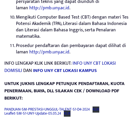
persyaratan teknis yang dapat diunduh di
laman
http://pmb.uny.ac.id
.
Mengikuti Computer Based Test (CBT) dengan materi Tes
Potensi Akademik (TPA), Literasi dalam Bahasa Indonesia
dan Literasi dalam Bahasa Inggris, serta Penalaran
matematika.
Prosedur pendaftaran dan pembayaran dapat dilihat di
laman
http://pmb.uny.ac.id
.
INFO LENGKAP KLIK LINK BERIKUT:
I
NFO UNY CBT LOKASI
DOMISILI
DAN
INFO UNY CBT LOKASI KAMPUS
UNTUK JUKNIS LENGKAP PETUNJUK PENDAFTARAN, KUOTA
PENERIMAAN, BIAYA, DLL SILAKAN CEK / DOWNLOAD PDF
BERIKUT:
PANDUAN-SM-PRESTASI-UNGGUL-TALENT-S1-D4-2024
KLIK
Leaflet-SM-S1-UNY-Update-05.05.24
KLIK