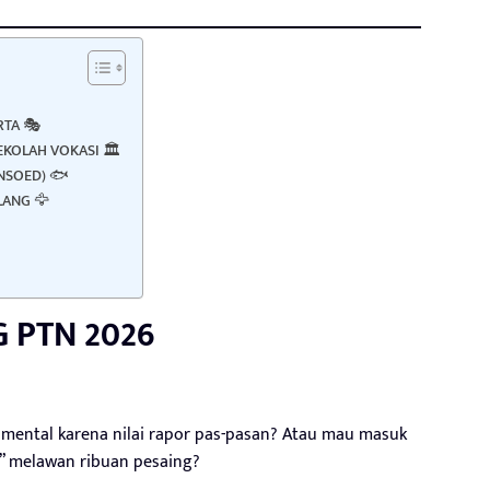
RTA 🎭
EKOLAH VOKASI 🏛️
UNSOED) 🐟
LANG 🦅
 PTN 2026
 mental karena nilai rapor pas-pasan? Atau mau masuk
” melawan ribuan pesaing?