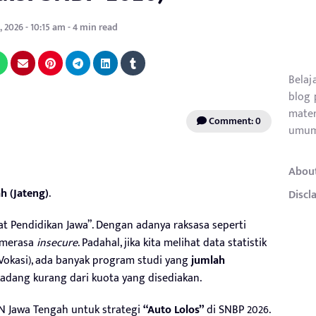
, 2026 - 10:15 am - 4 min read
Belaj
blog 
mater
Comment: 0
umum
Abou
h (Jateng)
.
Discl
at Pendidikan Jawa”. Dengan adanya raksasa seperti
a merasa
insecure
. Padahal, jika kita melihat data statistik
okasi), ada banyak program studi yang
jumlah
kadang kurang dari kuota yang disediakan.
TN Jawa Tengah untuk strategi
“Auto Lolos”
di SNBP 2026.