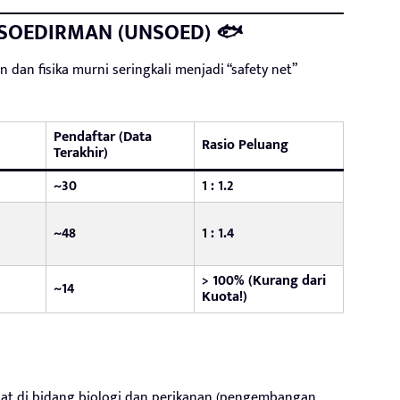
L SOEDIRMAN (UNSOED) 🐟
 dan fisika murni seringkali menjadi “safety net”
Pendaftar (Data
Rasio Peluang
Terakhir)
~30
1 : 1.2
~48
1 : 1.4
> 100% (Kurang dari
~14
Kuota!)
at di bidang biologi dan perikanan (pengembangan