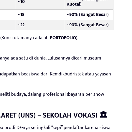
~10
Kuota!)
~18
~90% (Sangat Besar)
~22
~90% (Sangat Besar)
(Kunci utamanya adalah
PORTOFOLIO
).
hanya ada satu di dunia. Lulusannya dicari museum
apatkan beasiswa dari Kemdikbudristek atau yayasan
eliti budaya, dalang profesional (bayaran per show
MARET (UNS) – SEKOLAH VOKASI 🏛️
 prodi D3-nya seringkali “sepi” pendaftar karena siswa