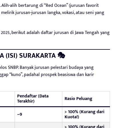
. Alih-alih bertarung di “Red Ocean” (jurusan favorit
elirik jurusan-jurusan langka, vokasi, atau seni yang
2025, berikut adalah daftar jurusan di Jawa Tengah yang
IA (ISI) SURAKARTA 🎭
olos SNBP. Banyak jurusan pelestari budaya yang
ggap “kuno”, padahal prospek beasiswa dan karir
Pendaftar (Data
Rasio Peluang
Terakhir)
> 100% (Kurang dari
~9
Kuota!)
> 100% (Kurang dari