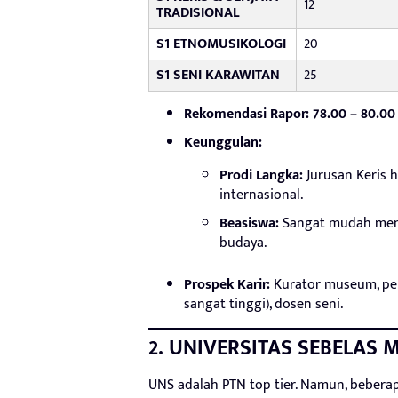
12
TRADISIONAL
S1 ETNOMUSIKOLOGI
20
S1 SENI KARAWITAN
25
Rekomendasi Rapor:
78.00 – 80.00
Keunggulan:
Prodi Langka:
Jurusan Keris 
internasional.
Beasiswa:
Sangat mudah mend
budaya.
Prospek Karir:
Kurator museum, pen
sangat tinggi), dosen seni.
2. UNIVERSITAS SEBELAS 
UNS adalah PTN top tier. Namun, beberapa