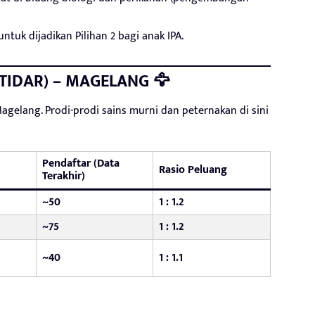
tuk dijadikan Pilihan 2 bagi anak IPA.
NTIDAR) – MAGELANG 🦅
gelang. Prodi-prodi sains murni dan peternakan di sini
Pendaftar (Data
Rasio Peluang
Terakhir)
~50
1 : 1.2
~75
1 : 1.2
~40
1 : 1.1