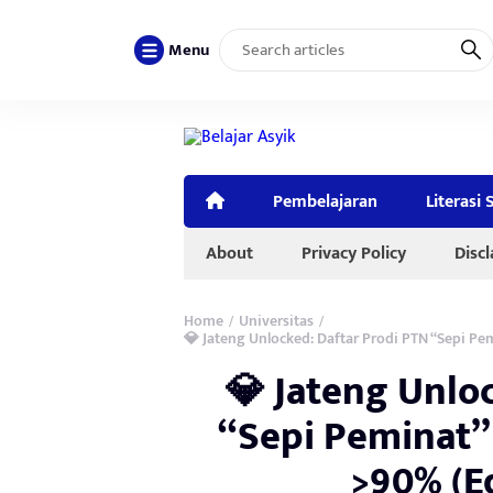
Menu
Pembelajaran
Literasi 
About
Privacy Policy
Disc
Home
Universitas
/
/
💎 Jateng Unlocked: Daftar Prodi PTN “Sepi Pe
💎 Jateng Unlo
“Sepi Peminat”
>90% (E