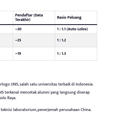
Pendaftar (Data
Rasio Peluang
Terakhir)
~20
1 : 1.1 (Auto Lolos)
~25
1 : 1.2
~19
1 : 1.3
logo UNS, salah satu universitas terbaik di Indonesia.
NS terkenal mencetak alumni yang langsung diserap
Solo Raya.
 teknisi laboratorium, penerjemah perusahaan China.