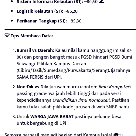
Sistem Informasi Kelautan (S1):
~86,50 🌊
Logistik Kelautan (S1):
~86,20
Perikanan Tangkap (S1):
~85,80
💡 Tips Membaca Data:
Bumsil vs Daerah:
Kalau nilai kamu nanggung (misal 87-
88) dan pengen banget masuk PGSD, hindari PGSD Bumi
Siliwangi. Pilihlah Kampus Daerah
(Cibiru/Tasik/Sumedang/Purwakarta/Serang). Ijazahnya
SAMA PERSIS dari UPI.
Non-Dik vs Dik:
Jurusan murni (contoh:
Ilmu Komputer
)
passing grade-nya jauh lebih tinggi daripada versi
kependidikannya (
Pendidikan Ilmu Komputer
). Pastikan
kamu tidak salah pilih kode jurusan di web SNBP nanti.
Untuk
WARGA JAWA BARAT
pastinya peluang besar
untuk bergabung di UPI
Semoga berhasil menjadi bagian dari Kampus Isola! 🎓✨