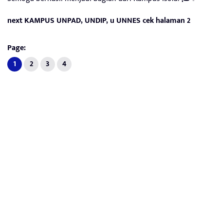
next KAMPUS UNPAD, UNDIP, u UNNES cek halaman 2
Page:
1
2
3
4