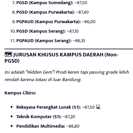
PGSD (Kampus Sumedang):
~87,50
PGSD (Kampus Purwakarta):
~87,40
PGPAUD (Kampus Purwakarta):
~86,00
PGSD (Kampus Serang):
~87,10
PGPAUD (Kampus Serang):
~86,10
🗺️ JURUSAN KHUSUS KAMPUS DAERAH (Non-
PGSD)
Ini adalah “Hidden Gem”! Prodi keren tapi passing grade lebih
rendah karena lokasi di luar Bandung.
Kampus Cibiru:
Rekayasa Perangkat Lunak (S1):
~87,50 💻
Teknik Komputer (S1):
~87,20
Pendidikan Multimedia:
~86,80