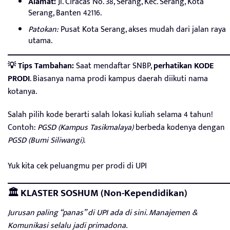
Alamat:
Jl. Ciracas No. 38, Serang, Kec. Serang, Kota
Serang, Banten 42116.
Patokan:
Pusat Kota Serang, akses mudah dari jalan raya
utama.
💡 Tips Tambahan:
Saat mendaftar SNBP,
perhatikan KODE
PRODI
. Biasanya nama prodi kampus daerah diikuti nama
kotanya.
Salah pilih kode berarti salah lokasi kuliah selama 4 tahun!
Contoh:
PGSD (Kampus Tasikmalaya)
berbeda kodenya dengan
PGSD (Bumi Siliwangi)
.
Yuk kita cek peluangmu per prodi di UPI
🏛️ KLASTER SOSHUM (Non-Kependidikan)
Jurusan paling “panas” di UPI ada di sini. Manajemen &
Komunikasi selalu jadi primadona.