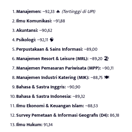
Manajemen:
~92,33 🔥
(Tertinggi di UPI)
Ilmu Komunikasi:
~91,88
Akuntansi:
~90,62
Psikologi:
~92,11 🧠
Perpustakaan & Sains Informasi:
~89,00
Manajemen Resort & Leisure (MRL):
~89,20 🏖️
Manajemen Pemasaran Pariwisata (MPP):
~90,11
Manajemen Industri Katering (MIK):
~88,75 🍽️
Bahasa & Sastra Inggris:
~90,90
Bahasa & Sastra Indonesia:
~89,32
Ilmu Ekonomi & Keuangan Islam:
~88,53
Survey Pemetaan & Informasi Geografis (D4):
86,18
Ilmu Hukum:
91,34