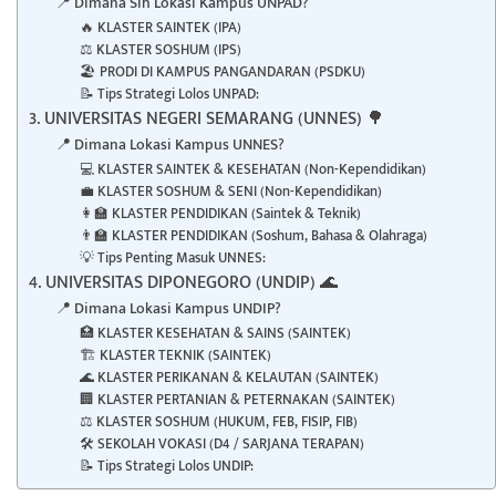
📍 Dimana Sih Lokasi Kampus UNPAD?
🔥 KLASTER SAINTEK (IPA)
⚖️ KLASTER SOSHUM (IPS)
🏖️ PRODI DI KAMPUS PANGANDARAN (PSDKU)
📝 Tips Strategi Lolos UNPAD:
3. UNIVERSITAS NEGERI SEMARANG (UNNES) 🌳
📍 Dimana Lokasi Kampus UNNES?
💻 KLASTER SAINTEK & KESEHATAN (Non-Kependidikan)
💼 KLASTER SOSHUM & SENI (Non-Kependidikan)
👩‍🏫 KLASTER PENDIDIKAN (Saintek & Teknik)
👨‍🏫 KLASTER PENDIDIKAN (Soshum, Bahasa & Olahraga)
💡 Tips Penting Masuk UNNES:
4. UNIVERSITAS DIPONEGORO (UNDIP) 🌊
📍 Dimana Lokasi Kampus UNDIP?
🏥 KLASTER KESEHATAN & SAINS (SAINTEK)
🏗️ KLASTER TEKNIK (SAINTEK)
🌊 KLASTER PERIKANAN & KELAUTAN (SAINTEK)
🏢 KLASTER PERTANIAN & PETERNAKAN (SAINTEK)
⚖️ KLASTER SOSHUM (HUKUM, FEB, FISIP, FIB)
🛠️ SEKOLAH VOKASI (D4 / SARJANA TERAPAN)
📝 Tips Strategi Lolos UNDIP: