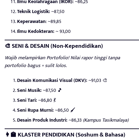
Ilmu Keolahragaan (IKOR):
~86,25
Teknik Logistik:
~87,50
Keperawatan
: ~89,85
Ilmu Kedokteran:
~ 93,00
🎨 SENI & DESAIN (Non-Kependidikan)
Wajib melampirkan Portofolio! Nilai rapor tinggi tanpa
portofolio bagus = sulit lolos.
Desain Komunikasi Visual (DKV):
~91,03 🎨
Seni Musik:
~87,50 🎵
Seni Tari:
~86,80 💃
Seni Rupa Murni:
~86,50 🖌️
Desain Produk Industri:
~86,33
(Kampus Tasikmalaya)
👩‍🏫 KLASTER PENDIDIKAN (Soshum & Bahasa)