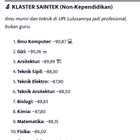
🔬 KLASTER SAINTEK (Non-Kependidikan)
Ilmu murni dan teknik di UPI. Lulusannya jadi profesional,
bukan guru.
Ilmu Komputer:
~90,87 💻
Gizi:
~90,36 🥗
Arsitektur:
~89,99 🏗️
Teknik Sipil:
~88,30
Teknik Elektro:
~87,90
Teknik Arsitektur:
~88,50
Biologi:
~88,65
Kimia:
~87,80
Matematika:
~88,15
Fisika:
~86,50