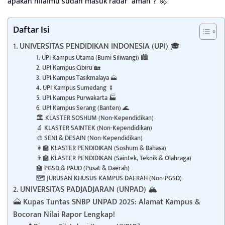
apakah nilaimu sudah masuk radar “aman”? 🚀
Daftar Isi
1. UNIVERSITAS PENDIDIKAN INDONESIA (UPI) 🎓
1. UPI Kampus Utama (Bumi Siliwangi) 🏙️
2. UPI Kampus Cibiru 🏡
3. UPI Kampus Tasikmalaya 🗻
4. UPI Kampus Sumedang 🍢
5. UPI Kampus Purwakarta 🏭
6. UPI Kampus Serang (Banten) 🌊
🏛️ KLASTER SOSHUM (Non-Kependidikan)
🔬 KLASTER SAINTEK (Non-Kependidikan)
🎨 SENI & DESAIN (Non-Kependidikan)
👩‍🏫 KLASTER PENDIDIKAN (Soshum & Bahasa)
👨‍🏫 KLASTER PENDIDIKAN (Saintek, Teknik & Olahraga)
🏫 PGSD & PAUD (Pusat & Daerah)
🗺️ JURUSAN KHUSUS KAMPUS DAERAH (Non-PGSD)
2. UNIVERSITAS PADJADJARAN (UNPAD) 🏔️
🗻 Kupas Tuntas SNBP UNPAD 2025: Alamat Kampus &
Bocoran Nilai Rapor Lengkap!