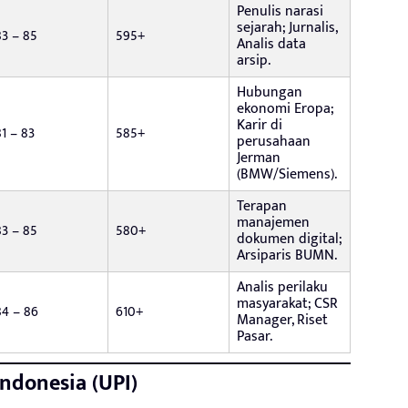
Penulis narasi
sejarah; Jurnalis,
83 – 85
595+
Analis data
arsip.
Hubungan
ekonomi Eropa;
Karir di
81 – 83
585+
perusahaan
Jerman
(BMW/Siemens).
Terapan
manajemen
83 – 85
580+
dokumen digital;
Arsiparis BUMN.
Analis perilaku
masyarakat; CSR
84 – 86
610+
Manager, Riset
Pasar.
Indonesia (UPI)