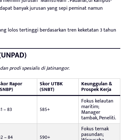
 memilih jurusan “Mainstream”. Padahal, di kampus-
rdapat banyak jurusan yang sepi peminat namun
ng lolos tertinggi berdasarkan tren keketatan 3 tahun
 (UNPAD)
 prodi spesialis di Jatinangor.
Skor Rapor
Skor UTBK
Keunggulan &
(SNBP)
(SNBT)
Prospek Kerja
Fokus kelautan
maritim;
81 – 83
585+
Manager
tambak, Peneliti.
Fokus ternak
pasundan;
82 – 84
590+