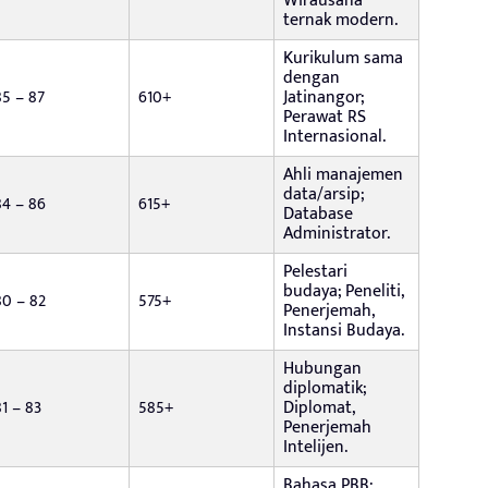
Wirausaha
ternak modern.
Kurikulum sama
dengan
85 – 87
610+
Jatinangor;
Perawat RS
Internasional.
Ahli manajemen
data/arsip;
84 – 86
615+
Database
Administrator.
Pelestari
budaya; Peneliti,
80 – 82
575+
Penerjemah,
Instansi Budaya.
Hubungan
diplomatik;
81 – 83
585+
Diplomat,
Penerjemah
Intelijen.
Bahasa PBB;