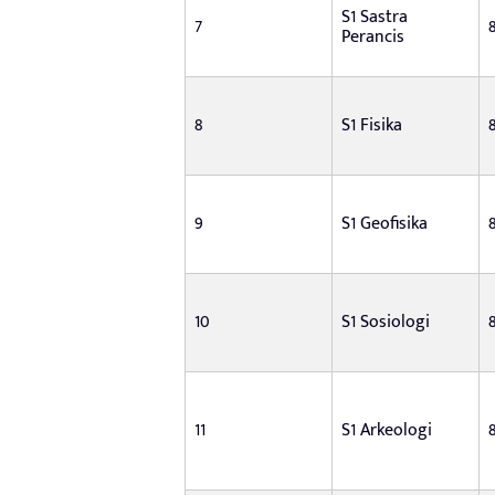
S1 Sastra
7
Perancis
8
S1 Fisika
9
S1 Geofisika
10
S1 Sosiologi
11
S1 Arkeologi