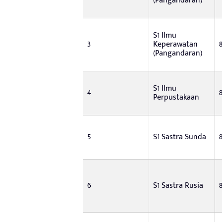
(Pangandaran)
S1 Ilmu
3
Keperawatan
(Pangandaran)
S1 Ilmu
4
Perpustakaan
5
S1 Sastra Sunda
6
S1 Sastra Rusia