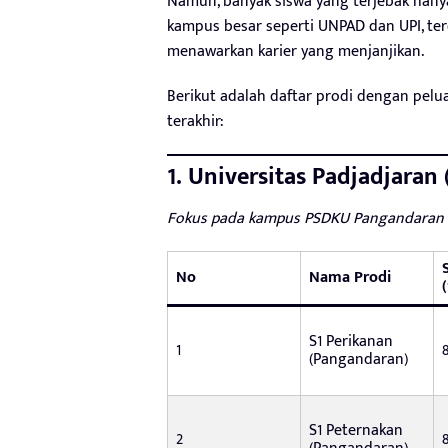
Namun, banyak siswa yang terjebak hanya
kampus besar seperti UNPAD dan UPI, te
menawarkan karier yang menjanjikan.
Berikut adalah daftar prodi dengan pelua
terakhir:
1. Universitas Padjadjaran
Fokus pada kampus PSDKU Pangandaran dan
No
Nama Prodi
S1 Perikanan
1
(Pangandaran)
S1 Peternakan
2