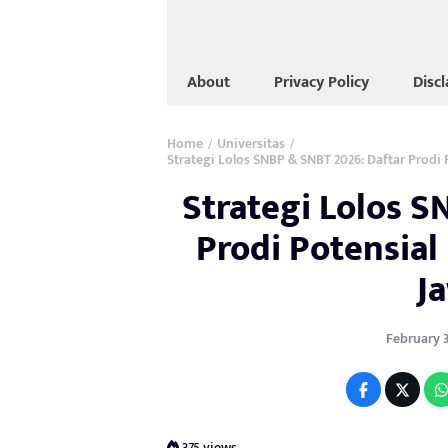
About
Privacy Policy
Disc
Home
Universitas
/
/
Strategi Lolos SNBP & SNBT 2026: Daftar Prodi 
Strategi Lolos S
Prodi Potensial
J
February 3
375 views