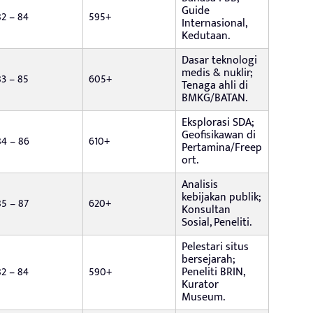
Guide
82 – 84
595+
Internasional,
Kedutaan.
Dasar teknologi
medis & nuklir;
83 – 85
605+
Tenaga ahli di
BMKG/BATAN.
Eksplorasi SDA;
Geofisikawan di
84 – 86
610+
Pertamina/Freep
ort.
Analisis
kebijakan publik;
85 – 87
620+
Konsultan
Sosial, Peneliti.
Pelestari situs
bersejarah;
82 – 84
590+
Peneliti BRIN,
Kurator
Museum.