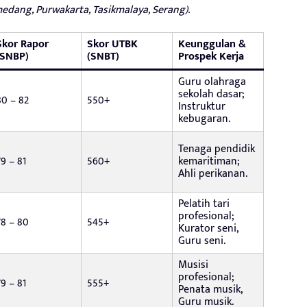
medang, Purwakarta, Tasikmalaya, Serang).
Skor Rapor
Skor UTBK
Keunggulan &
(SNBP)
(SNBT)
Prospek Kerja
Guru olahraga
sekolah dasar;
80 – 82
550+
Instruktur
kebugaran.
Tenaga pendidik
79 – 81
560+
kemaritiman;
Ahli perikanan.
Pelatih tari
profesional;
78 – 80
545+
Kurator seni,
Guru seni.
Musisi
profesional;
79 – 81
555+
Penata musik,
Guru musik.