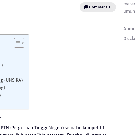
mater
Comment: 0
umum
Abou
Discl
I)
ng (UNSIKA)
ng)
)
s
PTN (Perguruan Tinggi Negeri) semakin kompetitif.