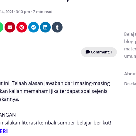
4, 2021 - 3:10 pm - 7 min read
Belaj
blog 
mater
Comment: 1
umum
Abou
kut ini! Telaah alasan jawaban dari masing-masing
Discl
ikan kalian memahami jika terdapat soal sejenis
akannya.
BANGAN
 silakan literasi kembali sumber belajar berikut!
ERI