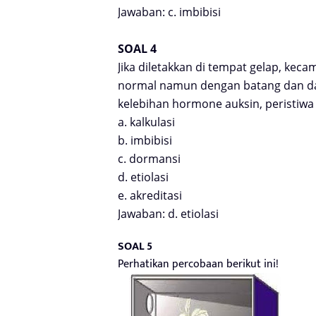
Jawaban:
c. imbibisi
SOAL 4
Jika diletakkan di tempat gelap, ke
normal namun dengan batang dan dau
kelebihan hormone auksin, peristiw
a. kalkulasi
b. imbibisi
c. dormansi
d. etiolasi
e. akreditasi
Jawaban: d. etiolasi
SOAL 5
Perhatikan percobaan berikut ini!