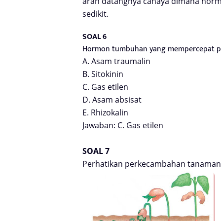
arah datangnya cahaya dimana hormo
sedikit.
SOAL 6
Hormon tumbuhan yang mempercepat pe
A. Asam traumalin
B. Sitokinin
C. Gas etilen
D. Asam absisat
E. Rhizokalin
Jawaban: C. Gas etilen
SOAL 7
Perhatikan perkecambahan tanaman 