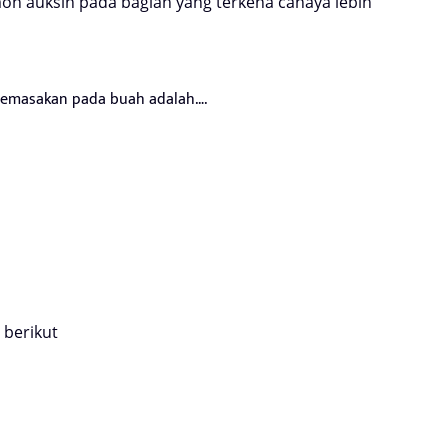
n auksin pada bagian yang terkena cahaya lebih
masakan pada buah adalah….
berikut