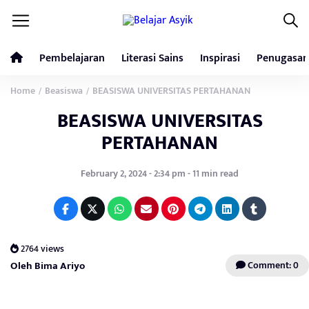
Pembelajaran
Literasi Sains
Inspirasi
Penugasan
Home
Beasiswa
BEASISWA UNIVERSITAS PERTAHANAN
/
/
BEASISWA UNIVERSITAS
PERTAHANAN
February 2, 2024 - 2:34 pm - 11 min read
2764 views
Oleh Bima Ariyo
Comment: 0