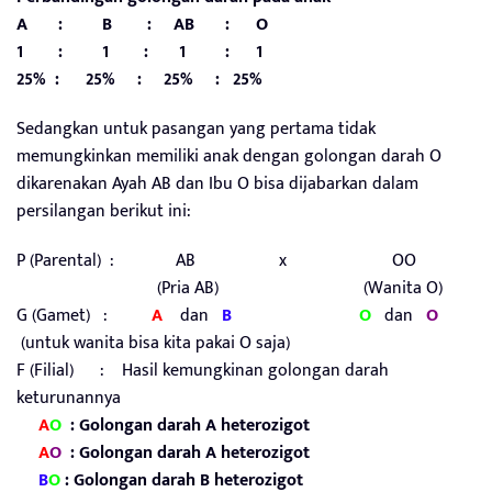
A : B : AB : O
1 : 1 : 1 : 1
25% : 25% : 25% : 25%
Sedangkan untuk pasangan yang pertama tidak
memungkinkan memiliki anak dengan golongan darah O
dikarenakan Ayah AB dan Ibu O bisa dijabarkan dalam
persilangan berikut ini:
P (Parental) : AB x OO
(Pria AB) (Wanita O)
G (Gamet) :
A
dan
B
O
dan
O
(untuk wanita bisa kita pakai O saja)
F (Filial) : Hasil kemungkinan golongan darah
keturunannya
A
O
: Golongan darah
A heterozigot
A
O
: Golongan darah
A heterozigot
B
O
: Golongan darah B heterozigot