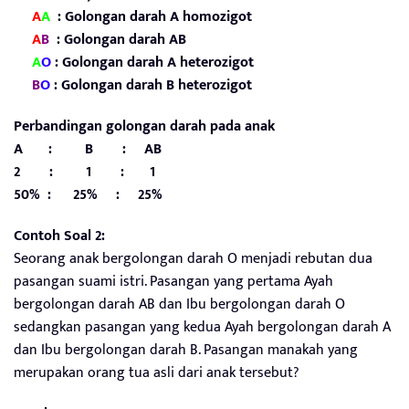
A
A
: Golongan darah A homozigot
A
B
: Golongan darah AB
A
O
: Golongan darah A heterozigot
B
O
: Golongan darah
B heterozigot
Perbandingan golongan darah pada anak
A : B : AB
2 : 1 : 1
50% : 25% : 25%
Contoh Soal 2:
Seorang anak bergolongan darah O menjadi rebutan dua
pasangan suami istri. Pasangan yang pertama Ayah
bergolongan darah AB dan Ibu bergolongan darah O
sedangkan pasangan yang kedua Ayah bergolongan darah A
dan Ibu bergolongan darah B. Pasangan manakah yang
merupakan orang tua asli dari anak tersebut?