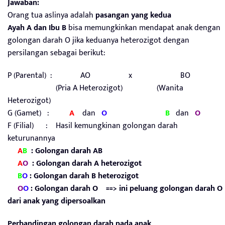
Jawaban:
Orang tua aslinya adalah
pasangan yang kedua
Ayah A dan Ibu B
bisa memungkinkan mendapat anak dengan
golongan darah O jika keduanya heterozigot dengan
persilangan sebagai berikut:
P (Parental) : AO x BO
(Pria A Heterozigot) (Wanita
Heterozigot)
G (Gamet) :
A
dan
O
B
dan
O
F (Filial) : Hasil kemungkinan golongan darah
keturunannya
A
B
: Golongan darah AB
A
O
: Golongan darah
A heterozigot
B
O
: Golongan darah B heterozigot
O
O
: Golongan darah
O ==> ini peluang golongan darah O
dari anak yang dipersoalkan
Perbandingan golongan darah pada anak