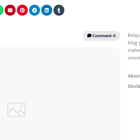
Belaj
Comment: 0
blog 
mater
umum
Abou
Discl