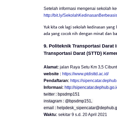
Setelah informasi mengenai sekolah ke
http://bit.ly/SekolahKedinasanBerbeas
Yuk kita cek lagi sekolah kedinasan yang
ada yang cocok nih dengan minat dan bak
9. Politeknik Transportasi Darat 
Transportasi Darat (STTD)
Kemen
Alamat:
jalan Raya Setu Km 3,5 Cibuntu
website :
https://www.ptdisttd.ac.id/
Pendaftaran:
https://sipencatar.dephub.
Informasi:
http://sipencatar.dephub.go.
twitter : bpsdmp151
instagram : @bpsdmp151,
email :
helpdesk_sipencatar@dephub.g
Waktu:
sekitar 9 s.d. 20 April 2021