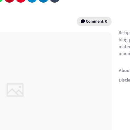
Comment: 0
Belaj
blog 
mater
umum
Abou
Discl