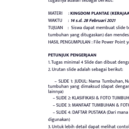
tugasnya adalah sebagai berikut:
MATERI :
KINGDOM PLANTAE (KERAJA
WAKTU :
14 s.d. 28 Februari 2021
TUJUAN : Siswa dapat membuat slide te
tumbuhan yang ditugaskan) dan mendesk
HASIL PENGUMPULAN : File Power Point y
PETUNJUK PENGERJAAN
1. Tugas minimal 4 Slide dan dibuat den
2. Urutan slide adalah sebagai berikut:
– SLIDE 1: JUDUL: Nama Tumbuhan, Nama
tumbuhan yang dimaksud (dapat dengan
lainnya)
– SLIDE 2: KLASIFIKASI & FOTO TUMBU
– SLIDE 3: MANFAAT TUMBUHAN & FO
– SLIDE 4: DAFTAR PUSTAKA (Dari mana su
digunakan)
3. Untuk lebih detail dapat melihat conto