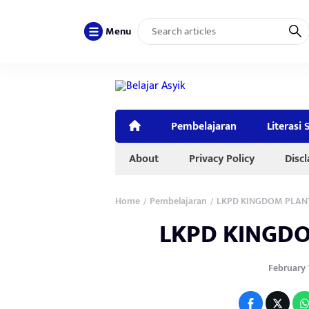
Menu
Pembelajaran
Literasi 
About
Privacy Policy
Disc
Home
Pembelajaran
LKPD KINGDOM PLANT
/
/
LKPD KINGDO
February 1