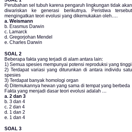
Perubahan sel tubuh karena pengaruh lingkungan tidak akan
diwariskan ke generasi berikutnya. Peristiwa tersebut
mengingatkan teori evolusi yang dikemukakan oleh….
a. Weismann
b. Erasmus Darwin
c. Lamarck
d. Gregorjohan Mendel
e. Charles Darwin
SOAL 2
Beberapa fakta yang terjadi di alam antara lain:
1) Semua spesies mempunyai potensi reproduksi yang tinggi
2) Terdapat variasi yang diturunkan di antara individu satu
spesies
3) Terdapat banyak homologi organ
4) Ditemukannya hewan yang sama di tempat yang berbeda
Fakta yang menjadi dasar teori evolusi adalah …
a. 2 dan 3
b. 3 dan 4
c. 2 dan 4
d. 1 dan 2
e. 1 dan 4
SOAL 3