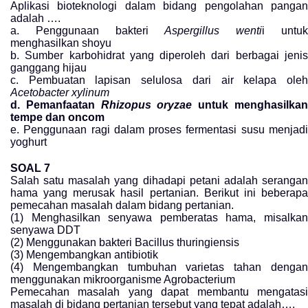
Aplikasi bioteknologi dalam bidang pengolahan pangan
adalah ….
a. Penggunaan bakteri
Aspergillus wenti
i untu
menghasilkan shoyu
b. Sumber karbohidrat yang diperoleh dari berbagai jenis
ganggang hijau
c. Pembuatan lapisan selulosa dari air kelapa oleh
Acetobacter xylinum
d. Pemanfaatan
Rhizopus oryzae
untuk menghasilka
tempe dan oncom
e. Penggunaan ragi dalam proses fermentasi susu menjadi
yoghurt
SOAL 7
Salah satu masalah yang dihadapi petani adalah serangan
hama yang merusak hasil pertanian. Berikut ini beberapa
pemecahan masalah dalam bidang pertanian.
(1) Menghasilkan senyawa pemberatas hama, misalkan
senyawa DDT
(2) Menggunakan bakteri Bacillus thuringiensis
(3) Mengembangkan antibiotik
(4) Mengembangkan tumbuhan varietas tahan dengan
menggunakan mikroorganisme Agrobacterium
Pemecahan masalah yang dapat membantu mengatasi
masalah di bidang pertanian tersebut yang tepat adalah….