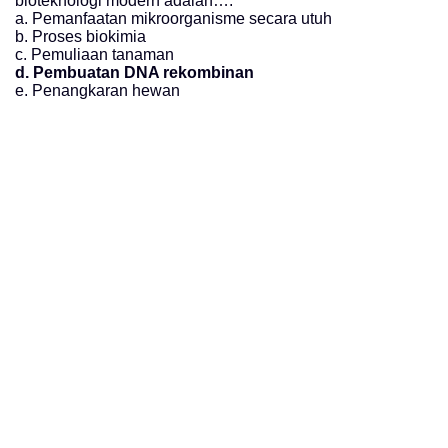
bioteknologi modern adalah….
a.
Pemanfaatan mikroorganisme secara utuh
b.
Proses biokimia
c.
Pemuliaan tanaman
d.
Pembuatan DNA rekombinan
e.
Penangkaran hewan