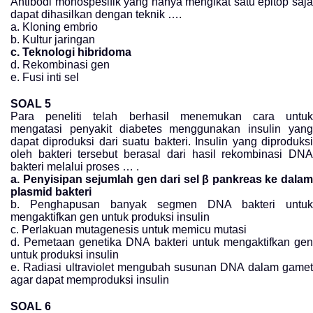
Antibodi monospesifik yang hanya mengikat satu epitop saja
dapat dihasilkan dengan teknik ….
a. Kloning embrio
b. Kultur jaringan
c. Teknologi hibridoma
d. Rekombinasi gen
e. Fusi inti sel
SOAL 5
Para peneliti telah berhasil menemukan cara untuk
mengatasi penyakit diabetes menggunakan insulin yang
dapat diproduksi dari suatu bakteri. Insulin yang diproduksi
oleh bakteri tersebut berasal dari hasil rekombinasi DNA
bakteri melalui proses … .
a. Penyisipan sejumlah gen dari sel β pankreas ke dalam
plasmid bakteri
b. Penghapusan banyak segmen DNA bakteri untuk
mengaktifkan gen untuk produksi insulin
c. Perlakuan mutagenesis untuk memicu mutasi
d. Pemetaan genetika DNA bakteri untuk mengaktifkan gen
untuk produksi insulin
e. Radiasi ultraviolet mengubah susunan DNA dalam gamet
agar dapat memproduksi insulin
SOAL 6