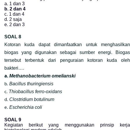
a. 1 dan 3
b. 2 dan 4
c. 1 dan 4
d. 2 saja
e. 2 dan 3
SOAL 8
Kotoran kuda dapat dimanfaatkan untuk menghasilkan
biogas yang digunakan sebagai sumber energi. Biogas
tersebut terbentuk dari penguraian kotoran kuda oleh
bakteri….
a.
Methanobacterium omelianski
b.
Bacillus thuringiensis
c.
Thiobacillus ferro-oxidans
d.
Clostridium botulinum
e.
Escherichia coli
SOAL 9
Kegiatan berikut yang menggunakan prinsip kerja