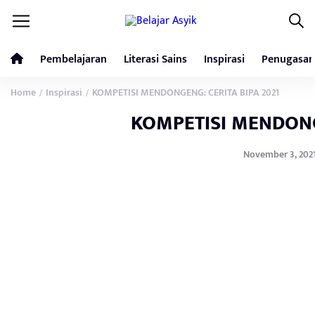
Pembelajaran
Literasi Sains
Inspirasi
Penugasan
Home
Inspirasi
KOMPETISI MENDONGENG: CERITA BIPA 2021
/
/
KOMPETISI MENDONGE
November 3, 2021 