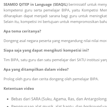
SEAMEO QITEP in Language (SEAQIL)
berinisiatif untuk men
kompetensi guru serta pemelajar BIPA, yaitu Kompetisi Men
diharapkan dapat menjadi sarana bagi guru untuk meningka
Selain itu, kompetisi ini bertujuan untuk mempromosikan bah
Apa tema ceritanya?
Dongeng asal negara peserta yang mengandung nilai-nilai moral
Siapa saja yang dapat mengikuti kompetisi ini?
Tim BIPA, satu guru dan satu pemelajar dari SATU institusi ya
Apa yang ditampilkan dalam video?
Prolog oleh guru dan cerita dongeng oleh pemelajar BIPA.
Ketentuan video
Bebas dari SARA (Suku, Agama, Ras, dan Antargolongan)
Penggunaan alat musik, alat bantu, dan
backsound
ya