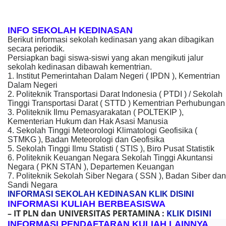
INFO SEKOLAH KEDINASAN
Berikut informasi sekolah kedinasan yang akan dibagikan
secara periodik.
Persiapkan bagi siswa-siswi yang akan mengikuti jalur
sekolah kedinasan dibawah kementrian.
1. Institut Pemerintahan Dalam Negeri ( IPDN ), Kementrian
Dalam Negeri
2. Politeknik Transportasi Darat Indonesia ( PTDI ) / Sekolah
Tinggi Transportasi Darat ( STTD ) Kementrian Perhubungan
3. Politeknik Ilmu Pemasyarakatan ( POLTEKIP ),
Kementerian Hukum dan Hak Asasi Manusia
4. Sekolah Tinggi Meteorologi Klimatologi Geofisika (
STMKG ), Badan Meteorologi dan Geofisika
5. Sekolah Tinggi Ilmu Statisti ( STIS ), Biro Pusat Statistik
6. Politeknik Keuangan Negara Sekolah Tinggi Akuntansi
Negara ( PKN STAN ), Departemen Keuangan
7. Politeknik Sekolah Siber Negara ( SSN ), Badan Siber dan
Sandi Negara
INFORMASI SEKOLAH KEDINASAN KLIK DISINI
INFORMASI KULIAH BERBEASISWA
– IT PLN dan UNIVERSITAS PERTAMINA :
KLIK DISINI
INFORMASI PENDAFTARAN KULIAH LAINNYA