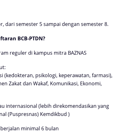
r, dari
semester 5 sampai dengan semester 8.
aftaran
BCB-PTDN?
gram
reguler di kampus mitra BAZNAS
ut:
si
(kedokteran, psikologi, keperawatan,
farmasi),
emen Zakat dan
Wakaf, Komunikasi, Ekonomi,
tau
internasional (lebih
direkomendasikan yang
onal
(Puspresnas) Kemdikbud )
h
berjalan minimal 6 bulan