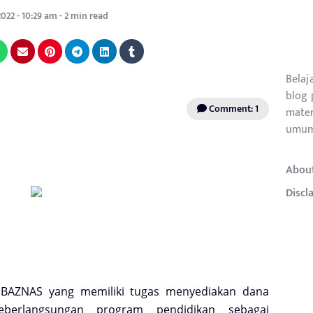
2022 - 10:29 am - 2 min read
Belaj
blog 
Comment: 1
mater
umum
Abou
Discl
m BAZNAS yang
memiliki tugas menyediakan dana
keberlangsungan program
pendidikan sebagai