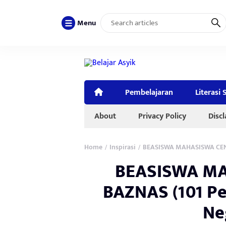
Menu
Pembelajaran
Literasi 
About
Privacy Policy
Disc
Home
Inspirasi
BEASISWA MAHASISWA CENDE
/
/
BEASISWA M
BAZNAS (101 Pe
Ne