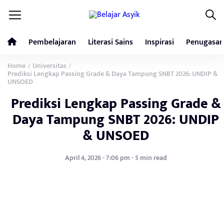
Pembelajaran
Literasi Sains
Inspirasi
Penugasan
Home
Universitas
/
/
Prediksi Lengkap Passing Grade & Daya Tampung SNBT 2026: UNDIP &
UNSOED
Prediksi Lengkap Passing Grade &
Daya Tampung SNBT 2026: UNDIP
& UNSOED
April 4, 2026 - 7:06 pm - 5 min read