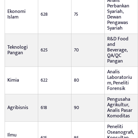
Analis
Perbankan
Ekonomi
Syariah,
628
75
Islam
Dewan
Pengawas
Syariah
R&D Food
and
Teknologi
625
70
Beverage,
Pangan
QA/QC
Pangan
Analis
Laboratoriu
Kimia
622
80
m, Peneliti
Forensik
Pengusaha
Agrikultur,
Agribisnis
618
90
Analis Pasar
Komoditas
Peneliti
Oseanografi,
Ilmu
615
95
Konsultan