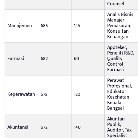
Counsel
Analis Bisnis,
Manajer
Manajemen
685
145
Pemasaran,
Konsultan
Keuangan
Apoteker,
Peneliti R&D,
Farmasi
682
60
Quality
Control
Farmasi
Perawat
Profesional,
Edukator
Keperawatan
675
120
Kesehatan,
Kepala
Bangsal
Akuntan
Publik,
Akuntansi
672
140
Auditor, Tax
Specialist