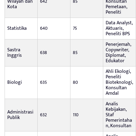
Wilayah dan
642
85
Konsultan
Kota
Pemetaan,
Peneliti
Data Analyst,
Statistika
640
75
Aktuaris,
Peneliti BPS
Penerjemah,
Sastra
Copywriter,
638
85
Inggris
Diplomat,
Edukator
Ahli Ekologi,
Peneliti
Biologi
635
80
Bioteknologi,
Konsultan
Amdal
Analis
Kebijakan,
Administrasi
632
110
Staf
Publik
Pemerintaha
n, Konsultan