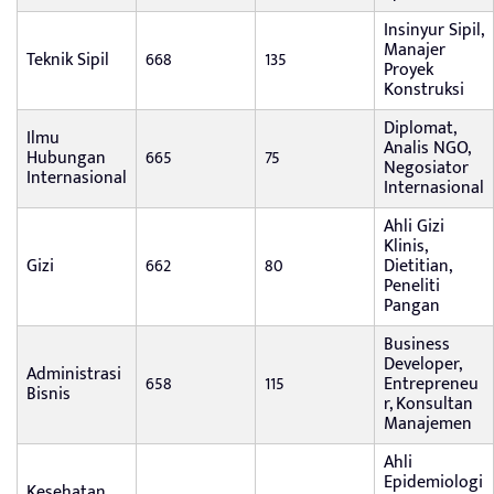
Insinyur Sipil,
Manajer
Teknik Sipil
668
135
Proyek
Konstruksi
Diplomat,
Ilmu
Analis NGO,
Hubungan
665
75
Negosiator
Internasional
Internasional
Ahli Gizi
Klinis,
Gizi
662
80
Dietitian,
Peneliti
Pangan
Business
Developer,
Administrasi
658
115
Entrepreneu
Bisnis
r, Konsultan
Manajemen
Ahli
Epidemiologi
Kesehatan