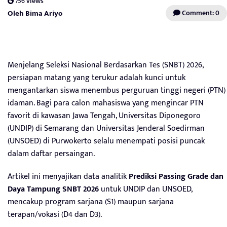
756 views
Oleh Bima Ariyo
Comment: 0
Menjelang Seleksi Nasional Berdasarkan Tes (SNBT) 2026,
persiapan matang yang terukur adalah kunci untuk
mengantarkan siswa menembus perguruan tinggi negeri (PTN)
idaman. Bagi para calon mahasiswa yang mengincar PTN
favorit di kawasan Jawa Tengah, Universitas Diponegoro
(UNDIP) di Semarang dan Universitas Jenderal Soedirman
(UNSOED) di Purwokerto selalu menempati posisi puncak
dalam daftar persaingan.
Artikel ini menyajikan data analitik
Prediksi Passing Grade dan
Daya Tampung SNBT 2026
untuk UNDIP dan UNSOED,
mencakup program sarjana (S1) maupun sarjana
terapan/vokasi (D4 dan D3).