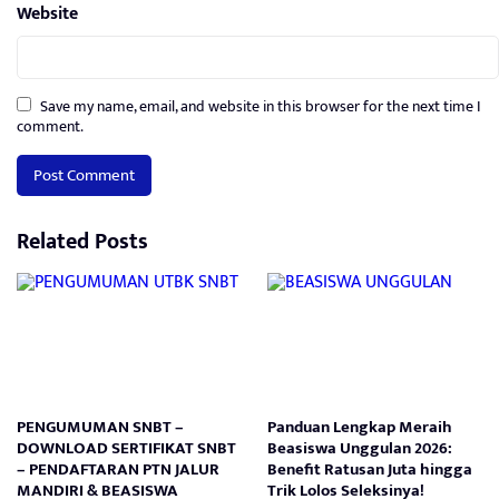
Website
Save my name, email, and website in this browser for the next time I
comment.
Related Posts
PENGUMUMAN SNBT –
Panduan Lengkap Meraih
DOWNLOAD SERTIFIKAT SNBT
Beasiswa Unggulan 2026:
– PENDAFTARAN PTN JALUR
Benefit Ratusan Juta hingga
MANDIRI & BEASISWA
Trik Lolos Seleksinya!