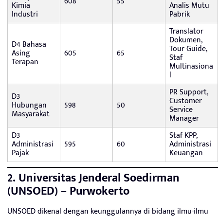
608
55
Kimia
Analis Mutu
Industri
Pabrik
Translator
Dokumen,
D4 Bahasa
Tour Guide,
Asing
605
65
Staf
Terapan
Multinasiona
l
PR Support,
D3
Customer
Hubungan
598
50
Service
Masyarakat
Manager
D3
Staf KPP,
Administrasi
595
60
Administrasi
Pajak
Keuangan
2. Universitas Jenderal Soedirman
(UNSOED) – Purwokerto
UNSOED dikenal dengan keunggulannya di bidang ilmu-ilmu