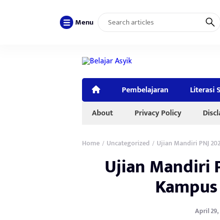
Menu
Pembelajaran
Literasi 
About
Privacy Policy
Disc
Home
Uncategorized
Ujian Mandiri PNJ 202
/
/
Ujian Mandiri P
Kampus 
April 29,