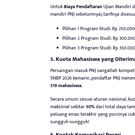
Untuk
Biaya Pendaftaran
Ujian Mandiri 
mandiri PNJ sebelumnya), tarifnya disesu
Pilihan 1 Program Studi: Rp 250.000
Pilihan 2 Program Studi: Rp 300.00
Pilihan 3 Program Studi: Rp 350.00
5. Kuota Mahasiswa yang Diterim
Persaingan masuk PNJ sangatlah kompetit
SNBP 2026 kemarin, pendaftar PNJ men
519 mahasiswa
.
Secara umum sesuai aturan nasional, kuot
maksimal sekitar
30%
dari total daya tam
peluang emas terakhir yang porsinya cu
sungguh-sungguh!
6. Kontak Komunikasi Resmi