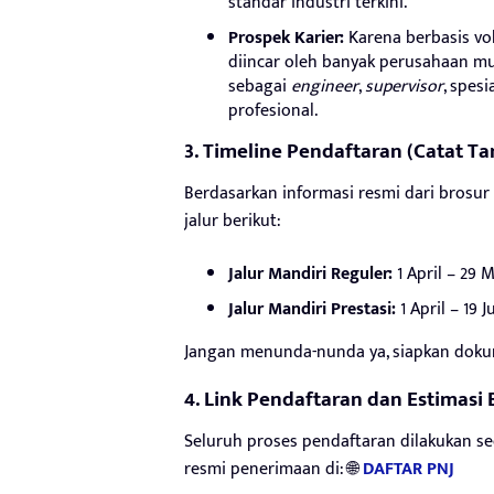
standar industri terkini.
Prospek Karier:
Karena berbasis vok
diincar oleh banyak perusahaan mu
sebagai
engineer
,
supervisor
, spes
profesional.
3. Timeline Pendaftaran (Catat T
Berdasarkan informasi resmi dari brosur
jalur berikut:
Jalur Mandiri Reguler:
1 April – 29 
Jalur Mandiri Prestasi:
1 April – 19 J
Jangan menunda-nunda ya, siapkan dokum
4. Link Pendaftaran dan Estimasi 
Seluruh proses pendaftaran dilakukan s
resmi penerimaan di: 🌐
DAFTAR PNJ