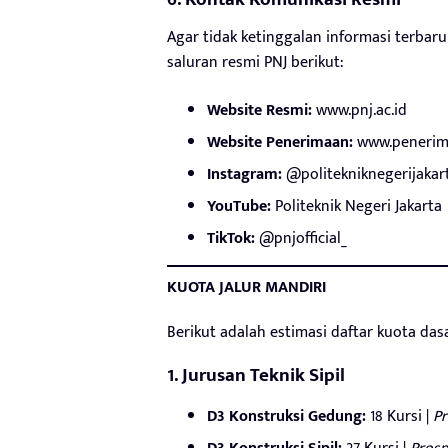
Agar tidak ketinggalan informasi terbaru
saluran resmi PNJ berikut:
Website Resmi:
www.pnj.ac.id
Website Penerimaan:
www.penerima
Instagram:
@politekniknegerijakar
YouTube:
Politeknik Negeri Jakarta
TikTok:
@pnjofficial_
KUOTA JALUR MANDIRI
Berikut adalah estimasi daftar kuota das
1. Jurusan Teknik Sipil
D3 Konstruksi Gedung:
18 Kursi |
Pr