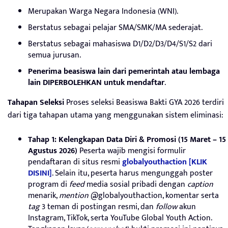
Merupakan Warga Negara Indonesia (WNI).
Berstatus sebagai pelajar SMA/SMK/MA sederajat.
Berstatus sebagai mahasiswa D1/D2/D3/D4/S1/S2 dari
semua jurusan.
Penerima beasiswa lain dari pemerintah atau lembaga
lain DIPERBOLEHKAN untuk mendaftar
.
Tahapan Seleksi
Proses seleksi Beasiswa Bakti GYA 2026 terdiri
dari tiga tahapan utama yang menggunakan sistem eliminasi:
Tahap 1: Kelengkapan Data Diri & Promosi (15 Maret – 15
Agustus 2026)
Peserta wajib mengisi formulir
pendaftaran di situs resmi
globalyouthaction [KLIK
DISINI]
. Selain itu, peserta harus mengunggah poster
program di
feed
media sosial pribadi dengan
caption
menarik,
mention
@globalyouthaction, komentar serta
tag
3 teman di postingan resmi, dan
follow
akun
Instagram, TikTok, serta YouTube Global Youth Action.