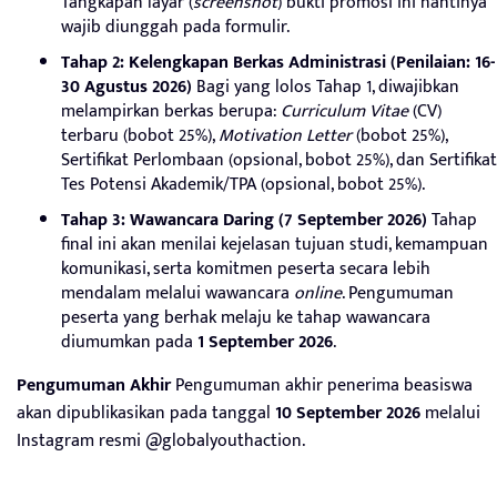
Tangkapan layar (
screenshot
) bukti promosi ini nantinya
wajib diunggah pada formulir.
Tahap 2: Kelengkapan Berkas Administrasi (Penilaian: 16-
30 Agustus 2026)
Bagi yang lolos Tahap 1, diwajibkan
melampirkan berkas berupa:
Curriculum Vitae
(CV)
terbaru (bobot 25%),
Motivation Letter
(bobot 25%),
Sertifikat Perlombaan (opsional, bobot 25%), dan Sertifikat
Tes Potensi Akademik/TPA (opsional, bobot 25%).
Tahap 3: Wawancara Daring (7 September 2026)
Tahap
final ini akan menilai kejelasan tujuan studi, kemampuan
komunikasi, serta komitmen peserta secara lebih
mendalam melalui wawancara
online
. Pengumuman
peserta yang berhak melaju ke tahap wawancara
diumumkan pada
1 September 2026
.
Pengumuman Akhir
Pengumuman akhir penerima beasiswa
akan dipublikasikan pada tanggal
10 September 2026
melalui
Instagram resmi @globalyouthaction.