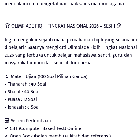
mendalami ilmu pengetahuan, baik sains maupun agama.
🏆 OLIMPIADE FIQIH TINGKAT NASIONAL 2026 – SESI 1 🏆
Ingin mengukur sejauh mana pemahaman fiqih yang selama ini
dipelajari? Saatnya mengikuti Olimpiade Fiqih Tingkat Nasional
2026 yang terbuka untuk pelajar, mahasiswa, santri, guru, dan
masyarakat umum dari seluruh Indonesia.
📖 Materi Ujian (100 Soal Pilihan Ganda)
• Thaharah : 40 Soal
• Shalat : 40 Soal
• Puasa : 12 Soal
• Jenazah : 8 Soal
💻 Sistem Perlombaan
✔ CBT (Computer Based Test) Online
✔ Open Book (boleh membuka kitab dan referensi)