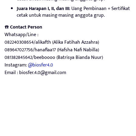
Juara Harapan I, II, dan III:
Uang Pembinaan + Sertifikat
cetak untuk masing-masing anggota grup.
☎️
Contact Person
Whatsapp/Line :
082240308654/alikafth (Alika Fatihah Azzahra)
089647027756/hanaflaa17 (Hafsha Nafi Nabilla)
081382845642/beeboooo (Batrisya Bianda Nuur)
Instagram:
@biosfer4.0
Email :
biosfer.4.0@gmail.com