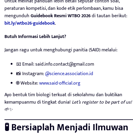
Untuk melihat panduan lebih detail seputar contoh soal,
peraturan kompetisi, dan kode etik perlombaan, kamu bisa
mengunduh
Guidebook Resmi WTBO 2026
di tautan berikut:
bit.ly/wtbo26-guidebook
.
Butuh Informasi Lebih Lanjut?
Jangan ragu untuk menghubungi panitia (SAID) melalui:
📧 Email:
said.info.contact@gmail.com
📸 Instagram:
@science.association.id
🌐 Website:
www.said-official.org
Ayo bentuk tim biologi terkuat di sekolahmu dan buktikan
kemampuanmu di tingkat dunia!
Let’s register to be part of us!
🌱✨
🧪 Bersiaplah Menjadi Ilmuwan