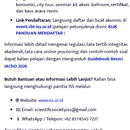
konsumsi,
city tour
,
seminar kit
, akses
ballroom
, sertifikat,
dan kaus acara resmi.
Link Pendaftaran:
Langsung daftar dan buat akunmu di
event.cbt-iss.or.id
(pelajari petunjuknya disini:
KLIK
PANDUAN MENDAFTAR
)
Informasi lebih detail mengenai regulasi, tata tertib integritas
akademik, tata cara
online proctoring
, dan contoh-contoh soal
dapat kalian pelajari dengan mengunduh
Guidebook Resmi
IAChO 2026
Butuh Bantuan atau Informasi Lebih Lanjut?
Kalian bisa
langsung menghubungi panitia ISS melalui:
🌐 Website:
www.iss.or.id
📧 Email:
scientificsociety.iss@gmail.com
📱 WhatsApp / Telepon: +62 851-8545-7237