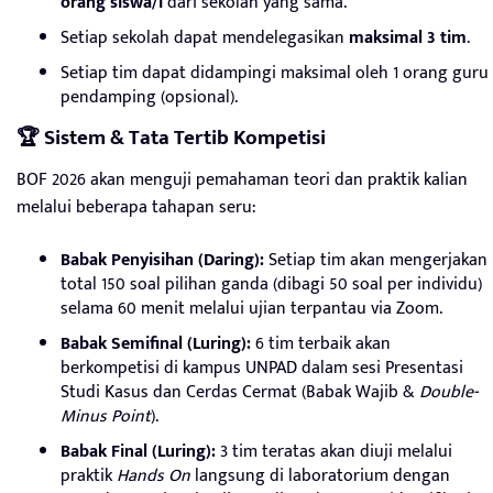
orang siswa/i
dari sekolah yang sama.
Setiap sekolah dapat mendelegasikan
maksimal 3 tim
.
Setiap tim dapat didampingi maksimal oleh 1 orang guru
pendamping (opsional).
🏆 Sistem & Tata Tertib Kompetisi
BOF 2026 akan menguji pemahaman teori dan praktik kalian
melalui beberapa tahapan seru:
Babak Penyisihan (Daring):
Setiap tim akan mengerjakan
total 150 soal pilihan ganda (dibagi 50 soal per individu)
selama 60 menit melalui ujian terpantau via Zoom.
Babak Semifinal (Luring):
6 tim terbaik akan
berkompetisi di kampus UNPAD dalam sesi Presentasi
Studi Kasus dan Cerdas Cermat (Babak Wajib &
Double-
Minus Point
).
Babak Final (Luring):
3 tim teratas akan diuji melalui
praktik
Hands On
langsung di laboratorium dengan