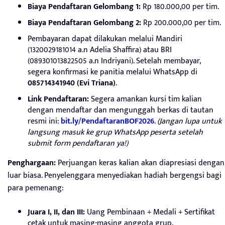
Biaya Pendaftaran Gelombang 1:
Rp 180.000,00 per tim.
Biaya Pendaftaran Gelombang 2:
Rp 200.000,00 per tim.
Pembayaran dapat dilakukan melalui Mandiri
(1320029181014 a.n Adelia Shaffira) atau BRI
(089301013822505 a.n Indriyani). Setelah membayar,
segera konfirmasi ke panitia melalui WhatsApp di
085714341940 (Evi Triana)
.
Link Pendaftaran:
Segera amankan kursi tim kalian
dengan mendaftar dan mengunggah berkas di tautan
resmi ini:
bit.ly/PendaftaranBOF2026
.
(Jangan lupa untuk
langsung masuk ke grup WhatsApp peserta setelah
submit form pendaftaran ya!)
Penghargaan:
Perjuangan keras kalian akan diapresiasi dengan
luar biasa. Penyelenggara menyediakan hadiah bergengsi bagi
para pemenang:
Juara I, II, dan III:
Uang Pembinaan + Medali + Sertifikat
cetak untuk masing-masing anggota grup.