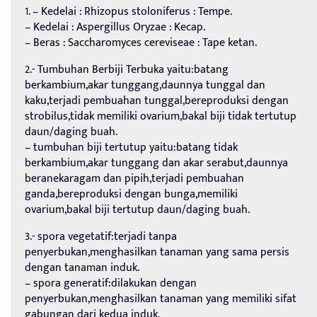
1. – Kedelai : Rhizopus stoloniferus : Tempe.
– Kedelai : Aspergillus Oryzae : Kecap.
– Beras : Saccharomyces cereviseae : Tape ketan.
2.- Tumbuhan Berbiji Terbuka yaitu:batang
berkambium,akar tunggang,daunnya tunggal dan
kaku,terjadi pembuahan tunggal,bereproduksi dengan
strobilus,tidak memiliki ovarium,bakal biji tidak tertutup
daun/daging buah.
– tumbuhan biji tertutup yaitu:batang tidak
berkambium,akar tunggang dan akar serabut,daunnya
beranekaragam dan pipih,terjadi pembuahan
ganda,bereproduksi dengan bunga,memiliki
ovarium,bakal biji tertutup daun/daging buah.
3.- spora vegetatif:terjadi tanpa
penyerbukan,menghasilkan tanaman yang sama persis
dengan tanaman induk.
– spora generatif:dilakukan dengan
penyerbukan,menghasilkan tanaman yang memiliki sifat
gabungan dari kedua induk.