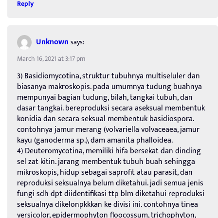
Reply
Unknown
says:
March 16, 2021 at 3:17 pm
3) Basidiomycotina, struktur tubuhnya multiseluler dan
biasanya makroskopis. pada umumnya tudung buahnya
mempunyai bagian tudung, bilah, tangkai tubuh, dan
dasar tangkai. bereproduksi secara aseksual membentuk
konidia dan secara seksual membentuk basidiospora.
contohnya jamur merang (volvariella volvaceaea, jamur
kayu (ganoderma sp.), dam amanita phalloidea.
4) Deuteromycotina, memiliki hifa bersekat dan dinding
sel zat kitin. jarang membentuk tubuh buah sehingga
mikroskopis, hidup sebagai saprofit atau parasit, dan
reproduksi seksualnya belum diketahui. jadi semua jenis
fungi sdh dpt diidentifikasi ttp blm diketahui reproduksi
seksualnya dikelonpkkkan ke divisi ini. contohnya tinea
versicolor, epidermophyton floocossum, trichophyton,