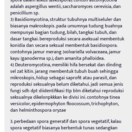
spora dalam askus (askospora). contoh ascomycotina
adalah aspergillus wentii, saccharomyces cerevisia, dan
penicillium sp.
3) Basidiomycotina, struktur tubuhnya multiseluler dan
biasanya makroskopis. pada umumnya tudung buahnya
mempunyai bagian tudung, bilah, tangkai tubuh, dan
dasar tangkai. bereproduksi secara aseksual membentuk
konidia dan secara seksual membentuk basidiospora.
contohnya jamur merang (volvariella volvaceaea, jamur
kayu (ganoderma sp.), dam amanita phalloidea.
4) Deuteromycotina, memiliki hifa bersekat dan dinding
sel zat kitin. jarang membentuk tubuh buah sehingga
mikroskopis, hidup sebagai saprofit atau parasit, dan
reproduksi seksualnya belum diketahui. jadi semua jenis
fungi sdh dpt diidentifikasi ttp blm diketahui reproduksi
seksualnya dikelonpkkkan ke divisi ini. contohnya tinea
versicolor, epidermophyton floocossum, trichophyton,
dan helminthospora oryzae
3. perbedaan spora generatif dan spora vegetatif, kalau
spora vegetatif biasanya berbentuk tunas sedangkan