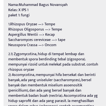
Nama:Muhammad Bagus Novansyah
Kelas: X IPS 1
paket 1: fungi
1.Rhizopus Oryzae —> Tempe
Rhizopus Oligosporus —> Tempe
Aspergillus Wentii —> Kecap
Saccharomyces cereviceae —> tape
Neusspora Crassa —> Oncom
2.1) Zygomycotina, hidup di tempat lembap dan
membentuk spora berdinding tebal (zigospora).
mempunyai rizoid untuk melekat pada substrat. contoh
rhizopus oryzae
2) Ascomycotina, mempunyai hifa bersekat dan berinti
banyak, ada yang uniseluler (saccharomyces), bersel
banyak dan membentuk miselium asoenositik
(penicillium), dan ada yang bersel banyak dan
membentuk badan buah (nectria). Ascomycotina ada yg
hidup saprofit dan ada yang parasit. Ia menghasilkan