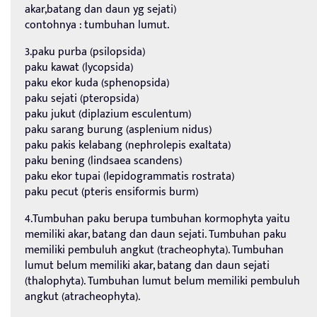
akar,batang dan daun yg sejati)
contohnya : tumbuhan lumut.
3.paku purba (psilopsida)
paku kawat (lycopsida)
paku ekor kuda (sphenopsida)
paku sejati (pteropsida)
paku jukut (diplazium esculentum)
paku sarang burung (asplenium nidus)
paku pakis kelabang (nephrolepis exaltata)
paku bening (lindsaea scandens)
paku ekor tupai (lepidogrammatis rostrata)
paku pecut (pteris ensiformis burm)
4.Tumbuhan paku berupa tumbuhan kormophyta yaitu
memiliki akar, batang dan daun sejati. Tumbuhan paku
memiliki pembuluh angkut (tracheophyta). Tumbuhan
lumut belum memiliki akar, batang dan daun sejati
(thalophyta). Tumbuhan lumut belum memiliki pembuluh
angkut (atracheophyta).