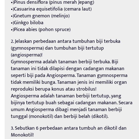
•)Pinus densiflora (pinus merah Jepang)
•)Casuarina equisetifolia (cemara laut)
•)Gnetum gnemon (melinjo)
•)Ginkgo biloba
•)Picea abies (pohon spruce)
2. Jelaskan perbedaan antara tumbuhan biji terbuka
(gymnosperma) dan tumbuhan biji tertutup
(angiosperma)!
Gymnosperma adalah tanaman berbiji terbuka. Biji
tanaman ini tidak dilapisi dengan cadangan makanan
seperti biji pada Angiosperma. Tanaman gymnosperma
tidak memiliki bunga. Tanaman jenis ini memiliki organ
reproduksi berupa konus atau strobilus!
Angiosperma adalah tanaman berbiji tertutup, yang
bijinya tertutup buah sebagai cadangan makanan. Secara
umum Angiosperma dibagi menjadi tanaman berbiji
tunggal (monokotil) dan berbiji belah (dikotil).
3. Sebutkan 6 perbedaan antara tumbuh an dikotil dan
Monokotil!