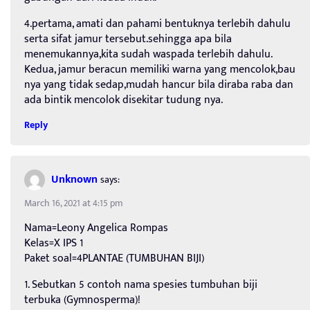
4.pertama, amati dan pahami bentuknya terlebih dahulu
serta sifat jamur tersebut.sehingga apa bila
menemukannya,kita sudah waspada terlebih dahulu.
Kedua, jamur beracun memiliki warna yang mencolok,bau
nya yang tidak sedap,mudah hancur bila diraba raba dan
ada bintik mencolok disekitar tudung nya.
Reply
Unknown
says:
March 16, 2021 at 4:15 pm
Nama=Leony Angelica Rompas
Kelas=X IPS 1
Paket soal=4PLANTAE (TUMBUHAN BIJI)
1. Sebutkan 5 contoh nama spesies tumbuhan biji
terbuka (Gymnosperma)!