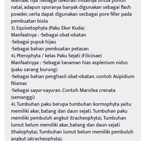
Manfaat nya :sebagai dekorasi misalnya untuk pohon
natal, adapun sporanya banyak digunakan sebagai flash
powder, serta dapat digunakan secbagai pore filler pada
pembuatan biola
3). Equisetophyta (Paku Ekor Kuda)
Manfaatnya : -Sebagai obat-obatan
-Sebagai pupuk hijau
-Sebagai bahan pembuatan petasan
4). Pterophyta / kelas Paku Sejati (Filicinae)
Manfaatnyya : -Sebagai tanaman hias asplenium nidus
(paku sarang burung)
-Sebagai bahan penghasil obat-obatan. contoh Asipidium
filixmas
-Sebagai sayur-sayuran. Contoh Marsilea crenata
(semanggi)
4). Tumbuhan paku berupa tumbuhan kormophyta yaitu
memiliki akar, batang dan daun sejati. Tumbuhan paku
memiliki pembuluh angkut (tracheophyta). Tumbuhan
lumut belum memiliki akar, batang dan daun sejati
(thalophyta). Tumbuhan lumut belum memiliki pembuluh
angkut (atracheophyta).