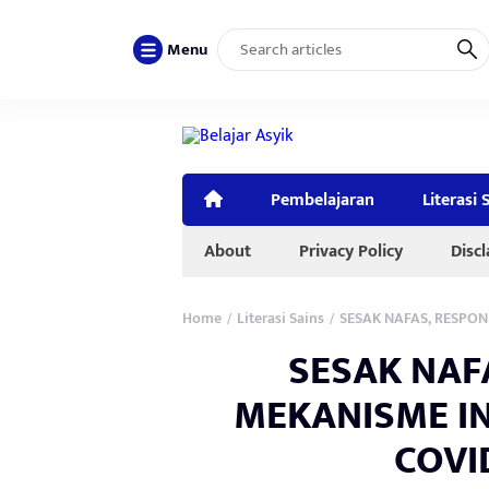
Menu
Pembelajaran
Literasi 
About
Privacy Policy
Disc
Home
Literasi Sains
SESAK NAFAS, RESPON 
/
/
SESAK NAF
MEKANISME INF
COVID