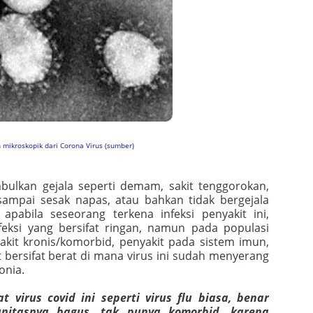
 mikroskopik dari Corona Virus (sumber)
mbulkan gejala seperti demam, sakit tenggorokan,
sampai sesak napas, atau bahkan tidak bergejala
apabila seseorang terkena infeksi penyakit ini,
eksi yang bersifat ringan, namun pada populasi
akit kronis/komorbid, penyakit pada sistem imun,
at bersifat berat di mana virus ini sudah menyerang
nia.
 virus covid ini seperti virus flu biasa, benar
unitasnya bagus, tak punya komorbid, karena