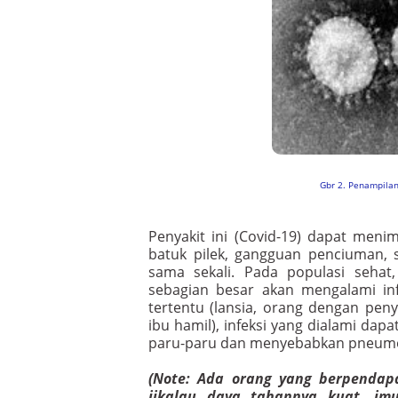
Gbr 2. Penampilan
Penyakit ini (Covid-19) dapat meni
batuk pilek, gangguan penciuman, 
sama sekali. Pada populasi sehat, 
sebagian besar akan mengalami inf
tertentu (lansia, orang dengan peny
ibu hamil), infeksi yang dialami dap
paru-paru dan menyebabkan pneumo
(Note: Ada orang yang berpendapat
jikalau daya tahannya kuat, im