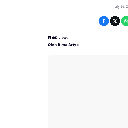
July 26, 
662 views
Oleh Bima Ariyo