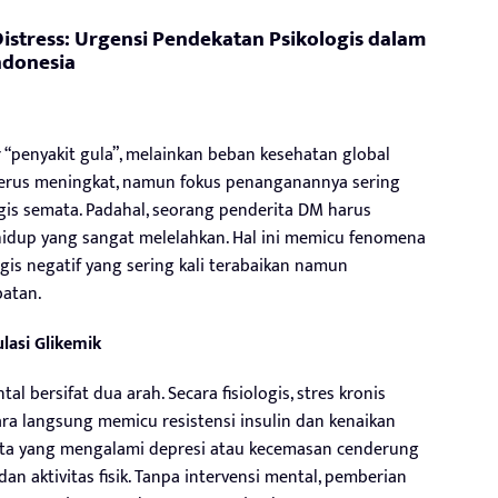
Distress: Urgensi Pendekatan Psikologis dalam
ndonesia
 “penyakit gula”, melainkan beban kesehatan global
 terus meningkat, namun fokus penanganannya sering
gis semata. Padahal, seorang penderita DM harus
dup yang sangat melelahkan. Hal ini memicu fenomena
ogis negatif yang sering kali terabaikan namun
atan.
ulasi Glikemik
bersifat dua arah. Secara fisiologis, stres kronis
ra langsung memicu resistensi insulin dan kenaikan
erita yang mengalami depresi atau kecemasan cenderung
an aktivitas fisik. Tanpa intervensi mental, pemberian