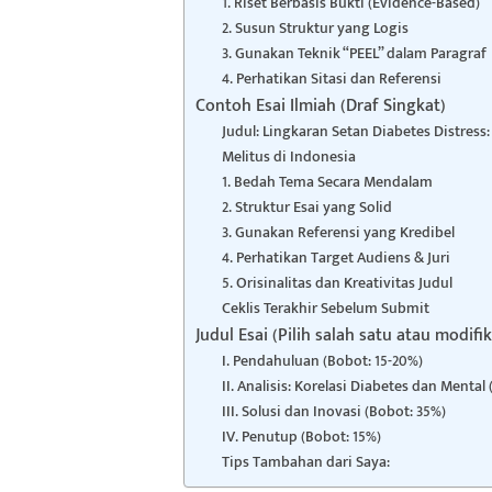
1. Riset Berbasis Bukti (Evidence-Based)
2. Susun Struktur yang Logis
3. Gunakan Teknik “PEEL” dalam Paragraf
4. Perhatikan Sitasi dan Referensi
Contoh Esai Ilmiah (Draf Singkat)
Judul: Lingkaran Setan Diabetes Distres
Melitus di Indonesia
1. Bedah Tema Secara Mendalam
2. Struktur Esai yang Solid
3. Gunakan Referensi yang Kredibel
4. Perhatikan Target Audiens & Juri
5. Orisinalitas dan Kreativitas Judul
Ceklis Terakhir Sebelum Submit
Judul Esai (Pilih salah satu atau modifik
I. Pendahuluan (Bobot: 15-20%)
II. Analisis: Korelasi Diabetes dan Mental
III. Solusi dan Inovasi (Bobot: 35%)
IV. Penutup (Bobot: 15%)
Tips Tambahan dari Saya: