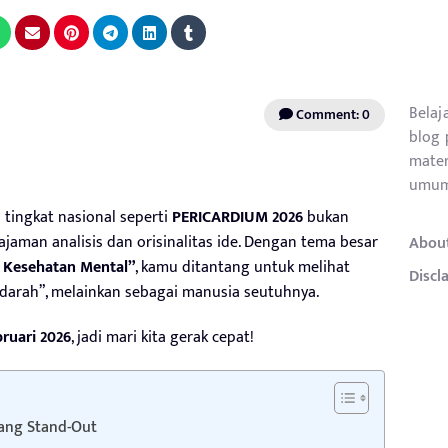
Belaj
Comment: 0
blog 
mater
umum
 tingkat nasional seperti
PERICARDIUM 2026
bukan
tajaman analisis dan orisinalitas ide. Dengan tema besar
Abou
 Kesehatan Mental”
, kamu ditantang untuk melihat
Discl
 darah”, melainkan sebagai manusia seutuhnya.
bruari 2026
, jadi mari kita gerak cepat!
yang Stand-Out