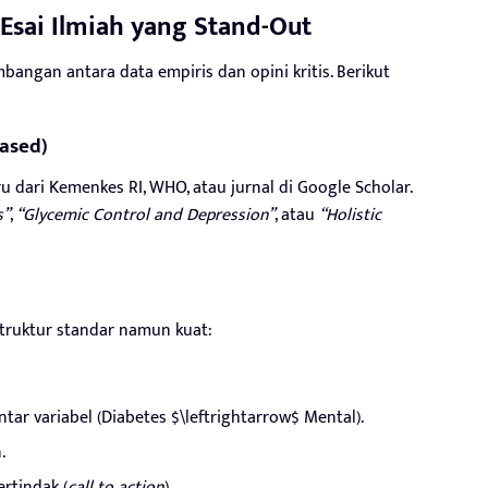
Esai Ilmiah yang Stand-Out
angan antara data empiris dan opini kritis. Berikut
Based)
u dari Kemenkes RI, WHO, atau jurnal di Google Scholar.
s”
,
“Glycemic Control and Depression”
, atau
“Holistic
struktur standar namun kuat:
tar variabel (Diabetes $\leftrightarrow$ Mental).
.
rtindak (
call to action
).